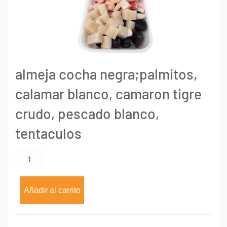
almeja cocha negra;palmitos,
calamar blanco, camaron tigre
crudo, pescado blanco,
tentaculos
Mix
de
mariscos
x
Añadir al carrito
1000
grs
cantidad