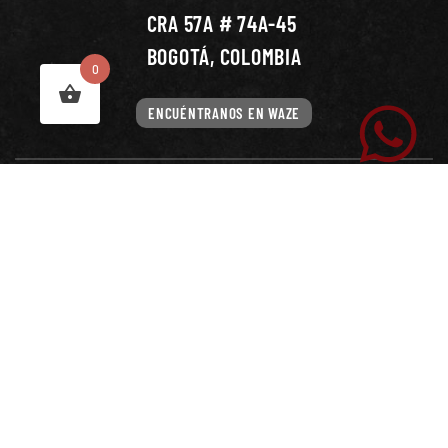
CRA 57A # 74A-45
BOGOTÁ, COLOMBIA
0
ENCUÉNTRANOS EN WAZE
HORARIO
LUNES A VIERNES
8 AM - 5 PM
SÁBADOS
8 AM - 2 PM