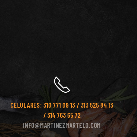
CELULARES:
310 771 09 13 / 313 525 84 13
/ 314 763 65 72
INFO@MARTINEZMARTELO.COM