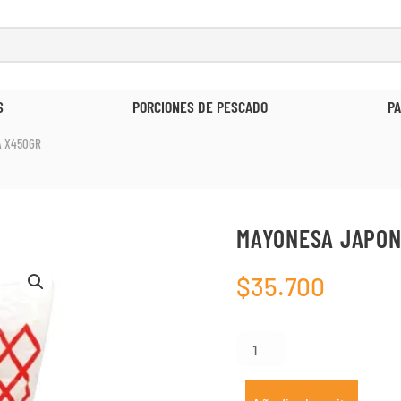
ESCADO
PASTA Y ARROZ
O
A X450GR
MAYONESA JAPON
$
35.700
Mayonesa
japonesa
x450gr