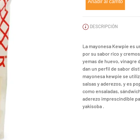
cantidad
Añadir al carrito
DESCRIPCIÓN
La mayonesa Kewpie es u
por su sabor rico y cremos
yemas de huevo, vinagre d
dan un perfil de sabor dist
mayonesa kewpie se utili
salsas y aderezos, y es po
como ensaladas, sándwiche
aderezo imprescindible par
yakisoba .