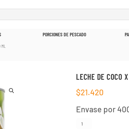
ESCADO
PASTA Y ARROZ
O
0 ML
LECHE DE COCO X
$
21.420
Envase por 40
Leche
de