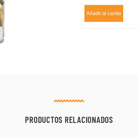
coco
x
Añadir al carrito
400
ml
cantidad
PRODUCTOS RELACIONADOS