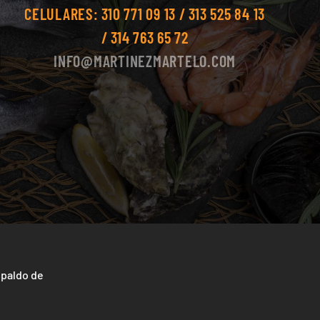
CELULARES:
310 771 09 13 / 313 525 84 13
/ 314 763 65 72
INFO@MARTINEZMARTELO.COM
spaldo de