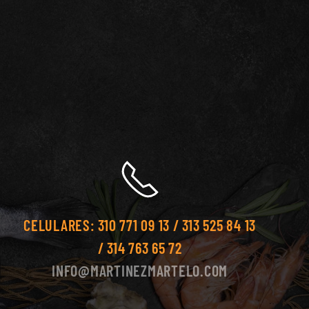
CELULARES:
310 771 09 13 / 313 525 84 13
/ 314 763 65 72
INFO@MARTINEZMARTELO.COM