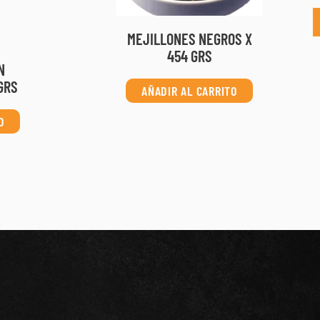
MEJILLONES NEGROS X
454 GRS
N
GRS
AÑADIR AL CARRITO
O