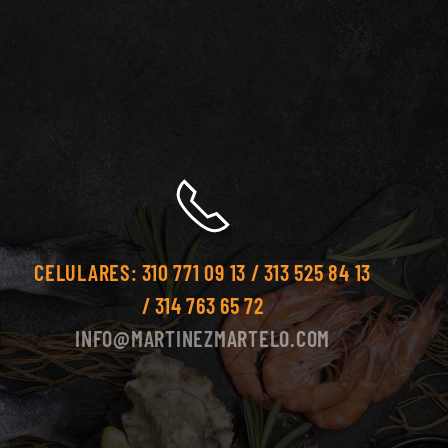
CELULARES:
310 771 09 13 / 313 525 84 13
/ 314 763 65 72
INFO@MARTINEZMARTELO.COM