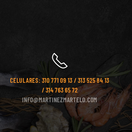
CELULARES:
310 771 09 13 / 313 525 84 13
/ 314 763 65 72
INFO@MARTINEZMARTELO.COM