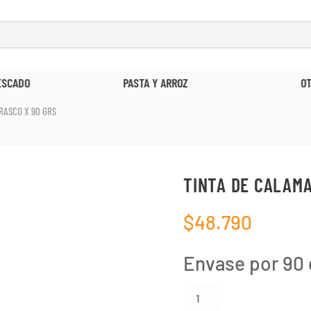
ESCADO
PASTA Y ARROZ
O
RASCO X 90 GRS
TINTA DE CALAMA
$
48.790
Envase por 90 
Tinta
de