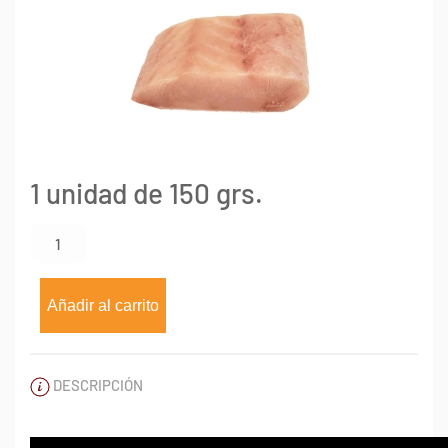
1 unidad de 150 grs.
Porción
de
róbalo
congelado
Añadir al carrito
x
150
g
DESCRIPCIÓN
cantidad