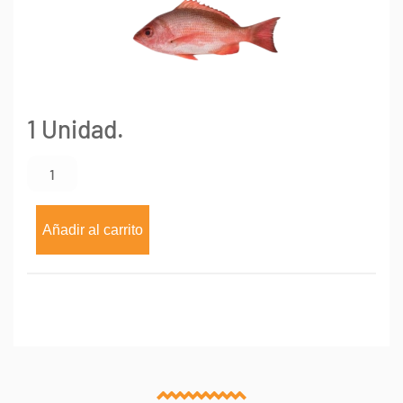
1 Unidad.
Pargo
Rojo
entero
x
Añadir al carrito
500g
unidad
cantidad