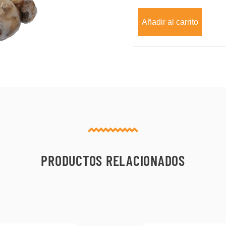
x
500
Añadir al carrito
grs
cantidad
PRODUCTOS RELACIONADOS