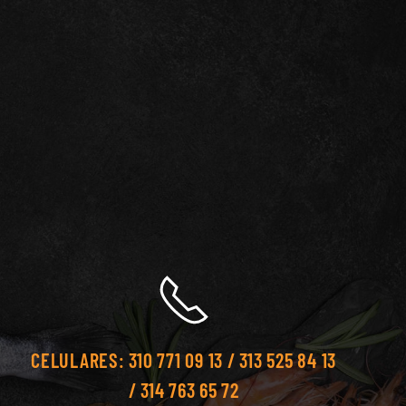
CELULARES:
310 771 09 13 / 313 525 84 13
/ 314 763 65 72