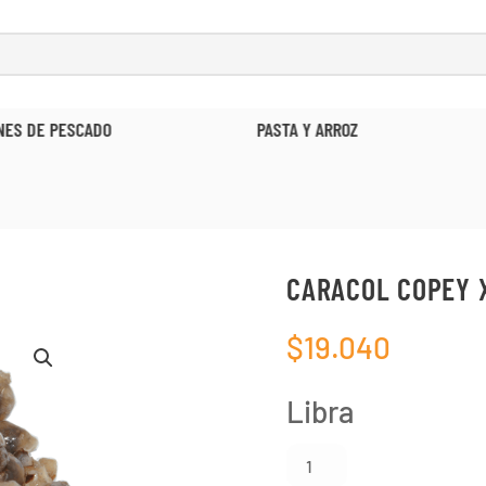
ESCADO
PASTA Y ARROZ
O
CARACOL COPEY 
$
19.040
Libra
Caracol
Copey